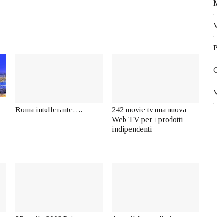
M
V
P
G
V
Roma intollerante….
242 movie tv una nuova
Web TV per i prodotti
indipendenti