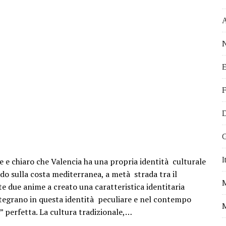
 EVENTI DA NON PERDERE
ATTIVITÀ PROPOSTE DALL’OCEANOGRÀ FIC
STICI DA VISITARE
N
VEGETALE
E
 IN MODO EFFICACE
I PER FARE VOLONTARIATO A VALENCIA
F
Ù OFFERTA DI LAVORO PER ITALIANI
D
I VIVERE A VALENCIA
A PER IL TUO TIROCINIO ALL’ESTERO
G
DA E FRANCIA. NICOLETTA E IL SOGNO DI VIVERE IN SPAGNA.
I
 e chiaro che Valencia ha una propria identità culturale
FALLAS 2017
endo sulla costa mediterranea, a metà strada tra il
e due anime a creato una caratteristica identitaria
 integrano in questa identità peculiare e nel contempo
M
a” perfetta. La cultura tradizionale,…