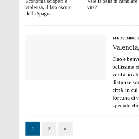
Economia scioperi e
Vale la pena di cambiare
violenza, il lato oscuro
vita?
della Spagna.
14 NOVEMBRE 2
Valencia
Ciao e benve
bellissima 
verità io ab
distanze so
città in cui
fortuna di 
speciale ch
1
2
»