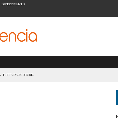
DIVERTIMENTO
 TUTTA DA SCOPRIRE.
TANZA DI ESSERE UNA CITTÀ ACCESSIBILE A TUTTI
ATTIVITÀ PER LA PREVENZIONE A VALENCIA
ARTE URBANA DEL BARRIO DEL CARMEN
I FIGLI: IL SISTEMA SCOLASTICO