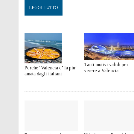
26 LUGLIO 2016
|
VALENCIA FILMOTECA D’ESTIU – 2016
LEGGI TUTTO
8 GENNAIO 2023
|
VIVERE A VALENCIA: LA GUIDA PRATICA
Tanti motivi validi per
Perche’ Valencia e’ la piu’
vivere a Valencia
amata dagli italiani