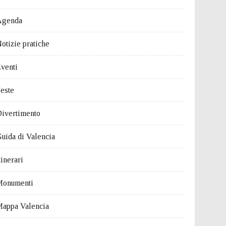
Agenda
otizie pratiche
venti
este
ivertimento
uida di Valencia
tinerari
Monumenti
appa Valencia