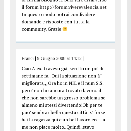
il forum
http://forum.viverevalencia.net
In questo modo potrai condividere
domande e risposte con tutta la
community. Grazie
Franci
|
9 Giugno 2008 at 14:12
|
Ciao Alex..ti avevo già scritto un po’ di
settimane fa.. Qui la situazione non à¨
migliorata,,,Ora ho in NIE e il num S.S.
pero’ non ho ancora trovato lavoro..il
che non sarebbe un grosso problema se
almeno mi stessi divertendo!Ok per te
puo’ sembrar bella questa città x’ forse
hai la ragazza qui e un bel lavoro ecc…a
me non piace molto..Quindi..stavo