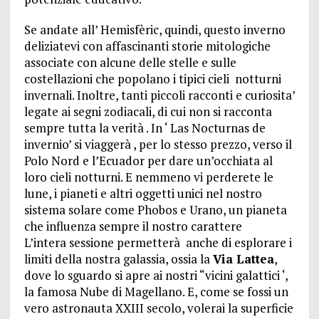
Se andate all’ Hemisfèric, quindi, questo inverno
deliziatevi con affascinanti storie mitologiche
associate con alcune delle stelle e sulle
costellazioni che popolano i tipici cieli notturni
invernali. Inoltre, tanti piccoli racconti e curiosita’
legate ai segni zodiacali, di cui non si racconta
sempre tutta la verità . In ‘ Las Nocturnas de
invernio’ si viaggerà , per lo stesso prezzo, verso il
Polo Nord e l’Ecuador per dare un’occhiata al
loro cieli notturni. E nemmeno vi perderete le
lune, i pianeti e altri oggetti unici nel nostro
sistema solare come Phobos e Urano, un pianeta
che influenza sempre il nostro carattere
L’intera sessione permetterà anche di esplorare i
limiti della nostra galassia, ossia la
Via Lattea
,
dove lo sguardo si apre ai nostri “vicini galattici ‘,
la famosa Nube di Magellano. E, come se fossi un
vero astronauta XXIII secolo, volerai la superficie