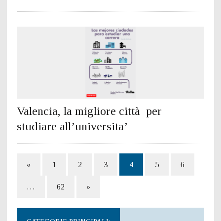
Valencia, la migliore città per
studiare all’universita’
«
1
2
3
4
5
6
…
62
»