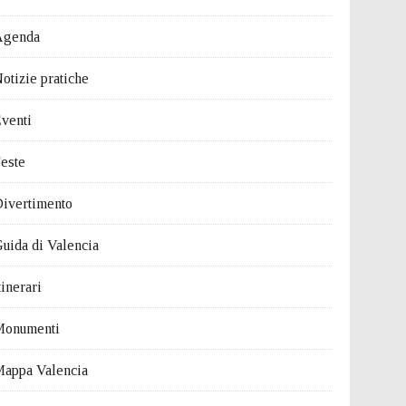
Agenda
otizie pratiche
venti
este
ivertimento
uida di Valencia
tinerari
Monumenti
appa Valencia