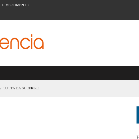
DIVERTIMENTO
 TUTTA DA SCOPRIRE.
TANZA DI ESSERE UNA CITTÀ ACCESSIBILE A TUTTI
ATTIVITÀ PER LA PREVENZIONE A VALENCIA
ARTE URBANA DEL BARRIO DEL CARMEN
I FIGLI: IL SISTEMA SCOLASTICO