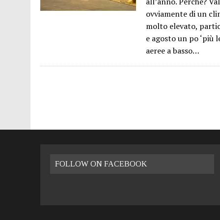
all’anno. Perché? Va
26 LUGLIO 2016
|
VALENCIA FILMOTECA D’ESTIU – 2016
ovviamente di un cli
8 GENNAIO 2023
|
VIVERE A VALENCIA: LA GUIDA PRATICA
molto elevato, partic
e agosto un po ‘più l
aeree a basso…
FOLLOW ON FACEBOOK