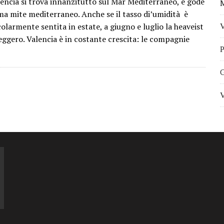
lencia si trova innanzitutto sul Mar Mediterraneo, e gode
M
ma mite mediterraneo. Anche se il tasso di’umidità è
olarmente sentita in estate, a giugno e luglio la heaveist
V
eggero. Valencia è in costante crescita: le compagnie
P
G
V