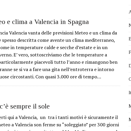
 EVENTI DA NON PERDERE
ATTIVITÀ PROPOSTE DALL’OCEANOGRÀ FIC
STICI DA VISITARE
eo e clima a Valencia in Spagna
N
VEGETALE
ncia Valencia vanta delle previsioni Meteo e un clima da
E
 IN MODO EFFICACE
 è spesso descritta come avente un clima mediterraneo,
come in temperature calde e secche d’estate e in un
I PER FARE VOLONTARIATO A VALENCIA
F
verno. E’ vero, sottoscriviamo che le temperature a
Ù OFFERTA DI LAVORO PER ITALIANI
particolarmente piacevoli tutto l’anno e rimangono ben
D
I VIVERE A VALENCIA
tranne se si va a fare una gita nell’entroterra e intorno
uose circostanti. Con quasi 3.000 ore di tempo…
A PER IL TUO TIROCINIO ALL’ESTERO
G
DA E FRANCIA. NICOLETTA E IL SOGNO DI VIVERE IN SPAGNA.
I
FALLAS 2017
c’è sempre il sole
erti qui a Valencia, un tra i tanti motivi è sicuramente il
M
meteo a Valencia son ferme su “soleggiato” per 300 giorni