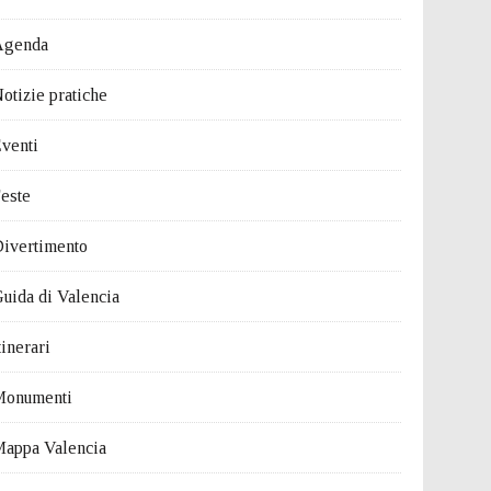
Agenda
otizie pratiche
venti
este
ivertimento
uida di Valencia
tinerari
Monumenti
appa Valencia