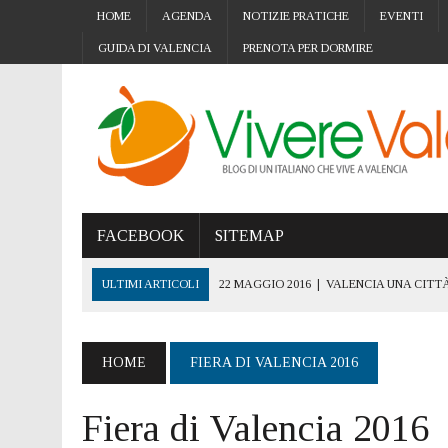
HOME
AGENDA
NOTIZIE PRATICHE
EVENTI
GUIDA DI VALENCIA
PRENOTA PER DORMIRE
FACEBOOK
SITEMAP
ULTIMI ARTICOLI
22 MAGGIO 2016
|
VALENCIA UNA CITTÀ
5 NOVEMBRE 2019
|
VALENCIA CITTÀ ACCESSIBILE: L’IMPOR
15 OTTOBRE 2019
|
GIORNATA MONDIALE CANCRO AL SENO: 
HOME
FIERA DI VALENCIA 2016
4 OTTOBRE 2019
|
STREE ART A VALENCIA: I MURALES E L’
Fiera di Valencia 2016
24 SETTEMBRE 2019
|
TRASFERIRSI A VALENCIA CON I PROPR