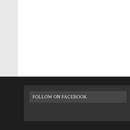
26 LUGLIO 2016
|
VALENCIA FILMOTECA D’ESTIU – 2016
8 GENNAIO 2023
|
VIVERE A VALENCIA: LA GUIDA PRATICA
FOLLOW ON FACEBOOK