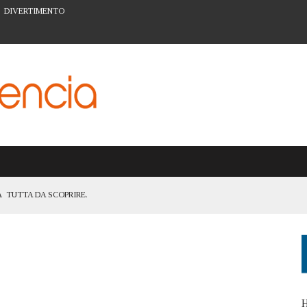
DIVERTIMENTO
 TUTTA DA SCOPRIRE.
TANZA DI ESSERE UNA CITTÀ ACCESSIBILE A TUTTI
ATTIVITÀ PER LA PREVENZIONE A VALENCIA
ARTE URBANA DEL BARRIO DEL CARMEN
I FIGLI: IL SISTEMA SCOLASTICO