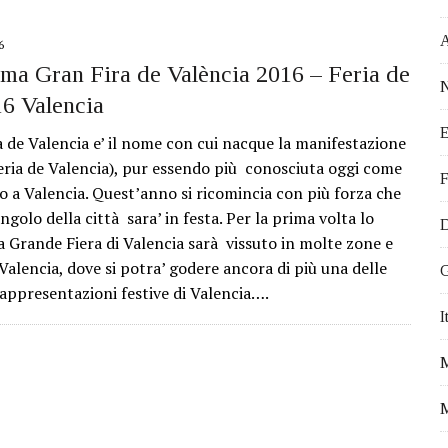
 EVENTI DA NON PERDERE
ATTIVITÀ PROPOSTE DALL’OCEANOGRÀ FIC
6
STICI DA VISITARE
a Gran Fira de València 2016 – Feria de
N
16 Valencia
VEGETALE
E
 IN MODO EFFICACE
a de Valencia e’ il nome con cui nacque la manifestazione
eria de Valencia), pur essendo più conosciuta oggi come
I PER FARE VOLONTARIATO A VALENCIA
F
io a Valencia. Quest’anno si ricomincia con più forza che
Ù OFFERTA DI LAVORO PER ITALIANI
ngolo della città sara’ in festa. Per la prima volta lo
D
I VIVERE A VALENCIA
a Grande Fiera di Valencia sarà vissuto in molte zone e
 Valencia, dove si potra’ godere ancora di più una delle
A PER IL TUO TIROCINIO ALL’ESTERO
G
rappresentazioni festive di Valencia….
DA E FRANCIA. NICOLETTA E IL SOGNO DI VIVERE IN SPAGNA.
I
FALLAS 2017
M