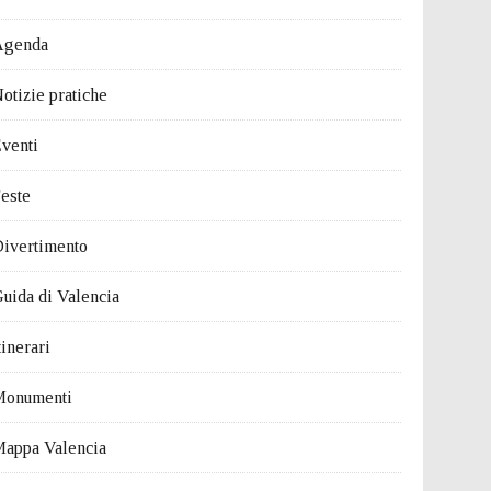
Agenda
otizie pratiche
venti
este
ivertimento
uida di Valencia
tinerari
Monumenti
appa Valencia