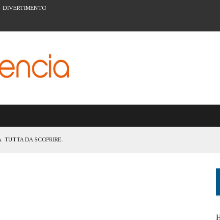
DIVERTIMENTO
 TUTTA DA SCOPRIRE.
TANZA DI ESSERE UNA CITTÀ ACCESSIBILE A TUTTI
ATTIVITÀ PER LA PREVENZIONE A VALENCIA
ARTE URBANA DEL BARRIO DEL CARMEN
I FIGLI: IL SISTEMA SCOLASTICO