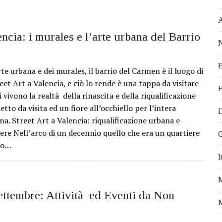
 EVENTI DA NON PERDERE
ATTIVITÀ PROPOSTE DALL’OCEANOGRÀ FIC
STICI DA VISITARE
encia: i murales e l’arte urbana del Barrio
N
VEGETALE
E
 IN MODO EFFICACE
rte urbana e dei murales, il barrio del Carmen è il luogo di
eet Art a Valencia, e ciò lo rende è una tappa da visitare
I PER FARE VOLONTARIATO A VALENCIA
F
 vivono la realtà della rinascita e della riqualificazione
Ù OFFERTA DI LAVORO PER ITALIANI
tto da visita ed un fiore all’occhiello per l’intera
D
I VIVERE A VALENCIA
a. Street Art a Valencia: riqualificazione urbana e
iere Nell’arco di un decennio quello che era un quartiere
A PER IL TUO TIROCINIO ALL’ESTERO
G
to…
DA E FRANCIA. NICOLETTA E IL SOGNO DI VIVERE IN SPAGNA.
I
FALLAS 2017
ettembre: Attività ed Eventi da Non
M