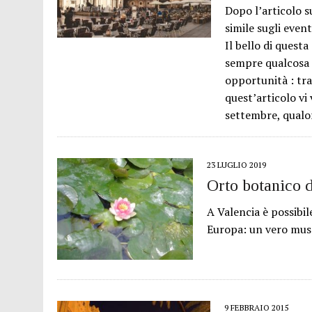
Dopo l’articolo s
26 LUGLIO 2016
|
VALENCIA FILMOTECA D’ESTIU – 2016
simile sugli event
8 GENNAIO 2023
|
VIVERE A VALENCIA: LA GUIDA PRATICA
Il bello di quest
sempre qualcosa d
opportunità : tra 
quest’articolo vi
settembre, qualo
23 LUGLIO 2019
Orto botanico d
A Valencia è possibile
Europa: un vero muse
9 FEBBRAIO 2015