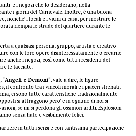
tanti e i negozi che lo desiderano, nella
urante i giorni del Carnevale. Inoltre, è una buona
e, nonche’ i locali e i vicini di casa, per mostrare le
lorata riempia le strade del quartiere durante le
erta a qualsiasi persona, gruppo, artista o creativo
uire con le loro opere disinteressatamente o crearne
re anche i negozi, così come tutti i residenti del
i e le facciate.
, “
Angeli e Demoni
“, vale a dire, le figure
, il confronto tra i vincoli morali e i piaceri sfrenati,
somma, ci sono tutte caratteristiche tradizionalmente
opposti si attraggono pero’ e in ognuno di noi si
ioni, se mi si perdona gli ossimori arditi. Esplosioni
nno senza fiato e visibilmente felici.
artiere in tutti i sensi e con tantissima partecipazione