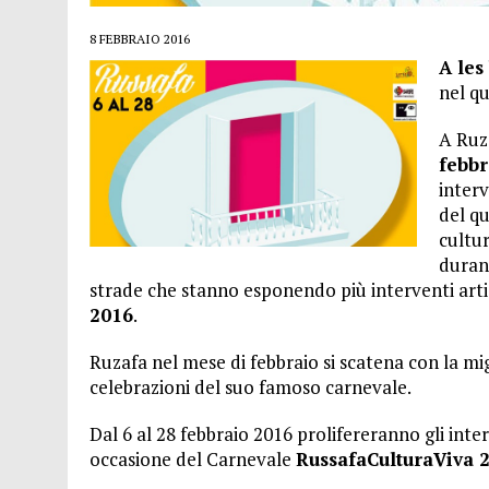
26 LUGLIO 2016
|
VALENCIA FILMOTECA D’ESTIU – 2016
8 FEBBRAIO 2016
8 GENNAIO 2023
|
VIVERE A VALENCIA: LA GUIDA PRATICA
A les
nel qu
A Ruza
febbr
interv
del qu
cultur
durant
strade che stanno esponendo più interventi artis
2016
.
Ruzafa nel mese di febbraio si scatena con la migli
celebrazioni del suo famoso carnevale.
Dal 6 al 28 febbraio 2016 prolifereranno gli interv
occasione del Carnevale
RussafaCulturaViva 