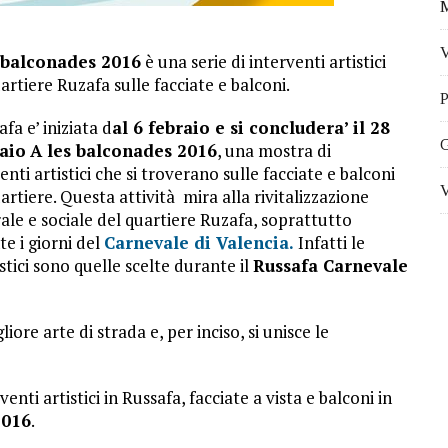
M
V
 balconades 2016
è una serie di interventi artistici
artiere Ruzafa sulle facciate e balconi.
P
fa e’ iniziata d
al 6 febraio e si concludera’ il 28
G
aio
A les balconades 2016
, una mostra di
enti artistici che si troverano sulle facciate e balconi
V
artiere. Questa attività mira alla rivitalizzazione
ale e sociale del quartiere Ruzafa, soprattutto
e i giorni del
Carnevale di Valencia.
Infatti le
tici sono quelle scelte durante il
Russafa Carnevale
ore arte di strada e, per inciso, si unisce le
enti artistici in Russafa, facciate a vista e balconi in
2016
.