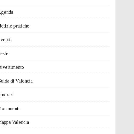
Agenda
otizie pratiche
venti
este
ivertimento
uida di Valencia
tinerari
Monumenti
appa Valencia