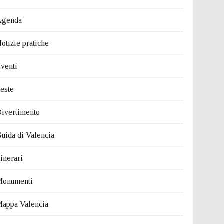
Agenda
otizie pratiche
venti
este
ivertimento
uida di Valencia
tinerari
Monumenti
appa Valencia