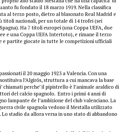
 proprio allo stadio Mestalla che ha una capacità di
 quanto fu fondato il 18 marzo 1919. Nella classifica
esta al terzo posto, dietro al blasonato Real Madrid e
 titoli nazionali, per un totale di 14 trofei (sei
 Spagna). Ha 7 titoli europei (una Coppa UEFA, due
e e una Coppa UEFA Intertoto), e rimane il terzo
e partite giocate in tutte le competizioni ufficiali
ppassionati il 20 maggio 1923 a Valencia. Con una
 sostituiva l’Algirós, struttura a cui mancava la base
osi’ chiamati perche’ il pipistrello è l’animale araldico di
ettori del calcio spagnolo. Entro i primi 4 anni di
gno lampante de l’ambizione del club valenciano. La
guerra civile spagnola vedono il Mestalla utilizzato
Lo stadio da allora versa in uno stato di abbandono