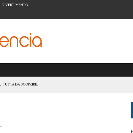
DIVERTIMENTO
 TUTTA DA SCOPRIRE.
TANZA DI ESSERE UNA CITTÀ ACCESSIBILE A TUTTI
ATTIVITÀ PER LA PREVENZIONE A VALENCIA
ARTE URBANA DEL BARRIO DEL CARMEN
r
I FIGLI: IL SISTEMA SCOLASTICO