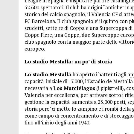
League in Spagna e disputa le partite casalinghe
52.600 spettatori. Il club ha origini “antiche” in
storica del calcio spagnolo, il Valencia CF si att
FC Barcelona. Il club spagnolo e’ il quinto con più
scudetti, sette re di Coppa e una Supercoppa di
Coppe Fiere, una Coppe, due Supercoppe europe
club spagnolo con la maggior parte delle vittorie 
europeo.
Lo stadio Mestalla: un po’ di storia
Lo stadio Mestalla
ha aperto i battenti agli a
capacità iniziale di 17.000, l’Estadio de Mestalla
necessaria a
Los Murciélagos
(i pipistrelli), c
Valencia per eccellenza, per arrivare sotto i rifl
gestione la capacità aumenta a 25.000 posti, se
storia pero’ ci mette lo zampino e i rombi della 
come campo di concentramento e di stoccaggio. 
fino all’inizio degli anni 1940.