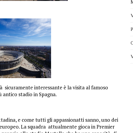
M
V
P
G
V
ità sicuramente interessante è la visita al famoso
iù antico stadio in Spagna.
ittadina, e come tutti gli appassionatti sanno, uno dei
d europeo. La squadra attualmente gioca in Premier