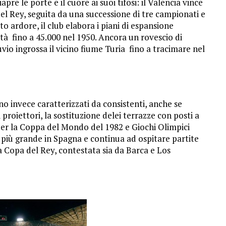
apre le porte e il cuore ai suoi tifosi: il Valencia vince
el Rey, seguita da una successione di tre campionati e
o ardore, il club elabora i piani di espansione
tà fino a 45.000 nel 1950. Ancora un rovescio di
uvio ingrossa il vicino fiume Turia fino a tracimare nel
ono invece caratterizzati da consistenti, anche se
 proiettori, la sostituzione delei terrazze con posti a
 per la Coppa del Mondo del 1982 e Giochi Olimpici
io più grande in Spagna e continua ad ospitare partite
la Copa del Rey, contestata sia da Barca e Los