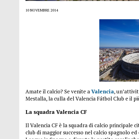
26 LUGLIO 2016
|
VALENCIA FILMOTECA D’ESTIU – 2016
10 NOVEMBRE 2014
8 GENNAIO 2023
|
VIVERE A VALENCIA: LA GUIDA PRATICA
Amate il calcio? Se venite a
Valencia
, un’attiv
Mestalla, la culla del Valencia Fátbol Club e il p
La squadra Valencia CF
Il Valencia CF è la squadra di calcio principale c
club di maggior successo nel calcio spagnolo e