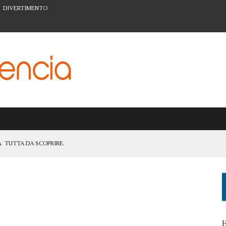
DIVERTIMENTO
 TUTTA DA SCOPRIRE.
TANZA DI ESSERE UNA CITTÀ ACCESSIBILE A TUTTI
ATTIVITÀ PER LA PREVENZIONE A VALENCIA
ARTE URBANA DEL BARRIO DEL CARMEN
I FIGLI: IL SISTEMA SCOLASTICO