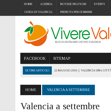
HOME
AGENDA
NOTIZIE PRATICHE
EVENTI
GUIDA DI VALENCIA
PRENOTA PER DORMIRE
FACEBOOK
SITEMAP
ULTIMI ARTICOLI
22 MAGGIO 2016
|
VALENCIA UNA CITTÀ
5 NOVEMBRE 2019
|
VALENCIA CITTÀ ACCESSIBILE: L’IMPOR
15 OTTOBRE 2019
|
GIORNATA MONDIALE CANCRO AL SENO: 
HOME
VALENCIA A SETTEMBRE
4 OTTOBRE 2019
|
STREE ART A VALENCIA: I MURALES E L’
Valencia a settembre
24 SETTEMBRE 2019
|
TRASFERIRSI A VALENCIA CON I PROPR