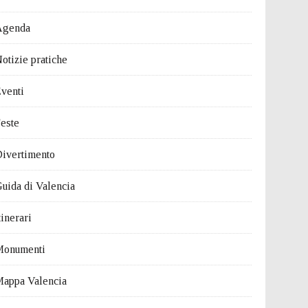
Agenda
otizie pratiche
venti
este
ivertimento
uida di Valencia
tinerari
Monumenti
appa Valencia