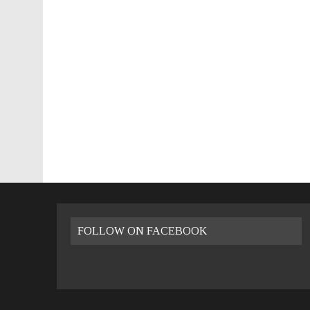
26 LUGLIO 2016
|
VALENCIA FILMOTECA D’ESTIU – 2016
8 GENNAIO 2023
|
VIVERE A VALENCIA: LA GUIDA PRATICA
FOLLOW ON FACEBOOK