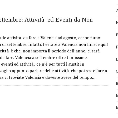
 EVENTI DA NON PERDERE
ATTIVITÀ PROPOSTE DALL’OCEANOGRÀ FIC
STICI DA VISITARE
ettembre: Attività ed Eventi da Non
N
VEGETALE
E
 IN MODO EFFICACE
ulle attività da fare a Valencia ad agosto, eccone uno
i di settembre. Infatti, l’estate a Valencia non finisce qui!
I PER FARE VOLONTARIATO A VALENCIA
F
a città è che, non importa il periodo dell’anno, ci sarà
Ù OFFERTA DI LAVORO PER ITALIANI
a fare. Valencia a settembre offre tantissime
D
I VIVERE A VALENCIA
eventi ed attività , ce n’è per tutti i gusti! In
 voglio appunto parlare delle attività che potreste fare a
A PER IL TUO TIROCINIO ALL’ESTERO
G
ra vi troviate Valencia e doveste avere del tempo…
DA E FRANCIA. NICOLETTA E IL SOGNO DI VIVERE IN SPAGNA.
I
FALLAS 2017
M