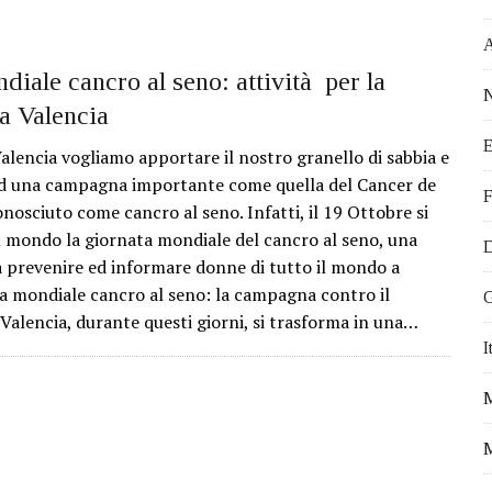
 EVENTI DA NON PERDERE
ATTIVITÀ PROPOSTE DALL’OCEANOGRÀ FIC
STICI DA VISITARE
diale cancro al seno: attività per la
N
a Valencia
VEGETALE
E
 IN MODO EFFICACE
lencia vogliamo apportare il nostro granello di sabbia e
d una campagna importante come quella del Cancer de
I PER FARE VOLONTARIATO A VALENCIA
F
osciuto come cancro al seno. Infatti, il 19 Ottobre si
Ù OFFERTA DI LAVORO PER ITALIANI
il mondo la giornata mondiale del cancro al seno, una
D
I VIVERE A VALENCIA
 prevenire ed informare donne di tutto il mondo a
a mondiale cancro al seno: la campagna contro il
A PER IL TUO TIROCINIO ALL’ESTERO
G
alencia, durante questi giorni, si trasforma in una…
DA E FRANCIA. NICOLETTA E IL SOGNO DI VIVERE IN SPAGNA.
I
FALLAS 2017
M