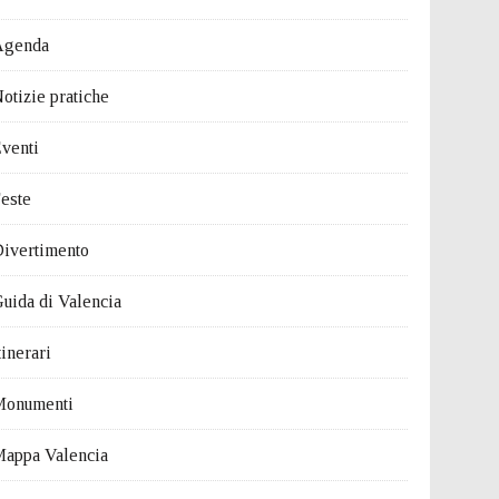
Agenda
otizie pratiche
venti
este
ivertimento
uida di Valencia
tinerari
Monumenti
appa Valencia