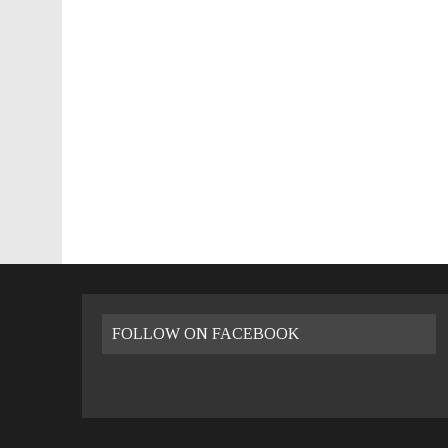
26 LUGLIO 2016
|
VALENCIA FILMOTECA D’ESTIU – 2016
8 GENNAIO 2023
|
VIVERE A VALENCIA: LA GUIDA PRATICA
FOLLOW ON FACEBOOK