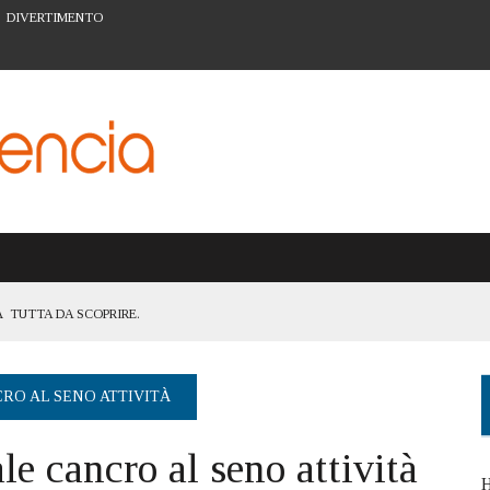
DIVERTIMENTO
 TUTTA DA SCOPRIRE.
TANZA DI ESSERE UNA CITTÀ ACCESSIBILE A TUTTI
ATTIVITÀ PER LA PREVENZIONE A VALENCIA
RO AL SENO ATTIVITÀ
ARTE URBANA DEL BARRIO DEL CARMEN
e cancro al seno attività
I FIGLI: IL SISTEMA SCOLASTICO