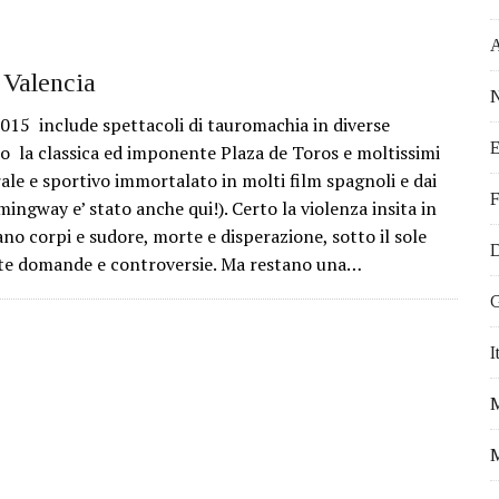
 EVENTI DA NON PERDERE
ATTIVITÀ PROPOSTE DALL’OCEANOGRÀ FIC
STICI DA VISITARE
 Valencia
N
VEGETALE
 2015 include spettacoli di tauromachia in diverse
E
 IN MODO EFFICACE
do la classica ed imponente Plaza de Toros e moltissimi
le e sportivo immortalato in molti film spagnoli e dai
I PER FARE VOLONTARIATO A VALENCIA
F
ingway e’ stato anche qui!). Certo la violenza insita in
Ù OFFERTA DI LAVORO PER ITALIANI
no corpi e sudore, morte e disperazione, sotto il sole
D
I VIVERE A VALENCIA
te domande e controversie. Ma restano una…
A PER IL TUO TIROCINIO ALL’ESTERO
G
DA E FRANCIA. NICOLETTA E IL SOGNO DI VIVERE IN SPAGNA.
I
FALLAS 2017
M