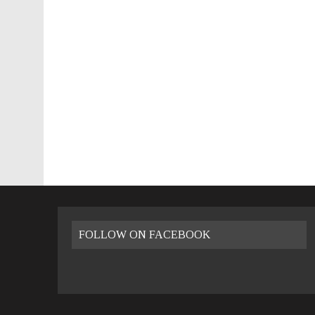
26 LUGLIO 2016
|
VALENCIA FILMOTECA D’ESTIU – 2016
8 GENNAIO 2023
|
VIVERE A VALENCIA: LA GUIDA PRATICA
FOLLOW ON FACEBOOK