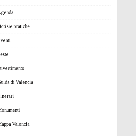
Agenda
otizie pratiche
venti
este
ivertimento
uida di Valencia
tinerari
Monumenti
appa Valencia