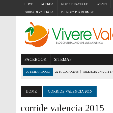
HOME
AGENDA
NOTIZIE PRATICHE
EVENTI
GUIDA DI VALENCIA
PRENOTA PER DORMIRE
FACEBOOK
SITEMAP
ULTIMI ARTICOLI
22 MAGGIO 2016
|
VALENCIA UNA CITTÀ
5 NOVEMBRE 2019
|
VALENCIA CITTÀ ACCESSIBILE: L’IMPOR
15 OTTOBRE 2019
|
GIORNATA MONDIALE CANCRO AL SENO: 
HOME
CORRIDE VALENCIA 2015
4 OTTOBRE 2019
|
STREE ART A VALENCIA: I MURALES E L’
corride valencia 2015
24 SETTEMBRE 2019
|
TRASFERIRSI A VALENCIA CON I PROPR