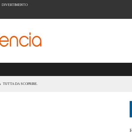
DIVERTIMENTO
 TUTTA DA SCOPRIRE.
TANZA DI ESSERE UNA CITTÀ ACCESSIBILE A TUTTI
ATTIVITÀ PER LA PREVENZIONE A VALENCIA
ARTE URBANA DEL BARRIO DEL CARMEN
I FIGLI: IL SISTEMA SCOLASTICO