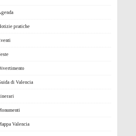
Agenda
otizie pratiche
venti
este
ivertimento
uida di Valencia
tinerari
Monumenti
appa Valencia