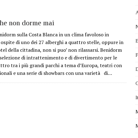
 EVENTI DA NON PERDERE
ATTIVITÀ PROPOSTE DALL’OCEANOGRÀ FIC
STICI DA VISITARE
 che non dorme mai
N
VEGETALE
nidorm sulla Costa Blanca in un clima favoloso in
E
 IN MODO EFFICACE
 ospite di uno dei 27 alberghi a quattro stelle, oppure in
tel della cittadina, non si puo’ non rilassarsi. Benidorm
I PER FARE VOLONTARIATO A VALENCIA
F
 selezione di intrattenimento e di divertimento per le
Ù OFFERTA DI LAVORO PER ITALIANI
attro tra i più grandi parchi a tema d’Europa, teatri con
D
I VIVERE A VALENCIA
zionali e una serie di showbars con una varietà di…
A PER IL TUO TIROCINIO ALL’ESTERO
G
DA E FRANCIA. NICOLETTA E IL SOGNO DI VIVERE IN SPAGNA.
I
FALLAS 2017
M