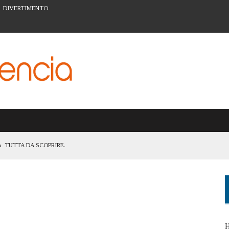
DIVERTIMENTO
 TUTTA DA SCOPRIRE.
TANZA DI ESSERE UNA CITTÀ ACCESSIBILE A TUTTI
ATTIVITÀ PER LA PREVENZIONE A VALENCIA
ARTE URBANA DEL BARRIO DEL CARMEN
I FIGLI: IL SISTEMA SCOLASTICO