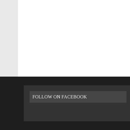
26 LUGLIO 2016
|
VALENCIA FILMOTECA D’ESTIU – 2016
8 GENNAIO 2023
|
VIVERE A VALENCIA: LA GUIDA PRATICA
FOLLOW ON FACEBOOK