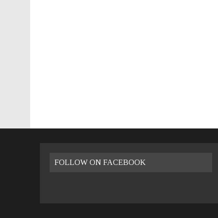
26 LUGLIO 2016
|
VALENCIA FILMOTECA D’ESTIU – 2016
8 GENNAIO 2023
|
VIVERE A VALENCIA: LA GUIDA PRATICA
FOLLOW ON FACEBOOK