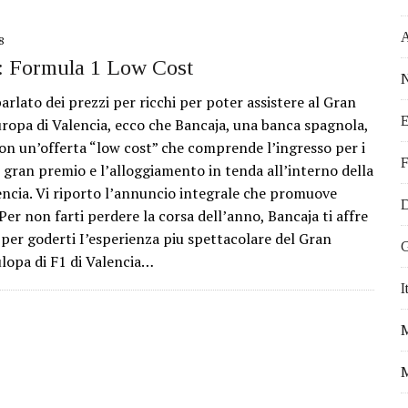
 EVENTI DA NON PERDERE
ATTIVITÀ PROPOSTE DALL’OCEANOGRÀ FIC
8
STICI DA VISITARE
: Formula 1 Low Cost
N
VEGETALE
rlato dei prezzi per ricchi per poter assistere al Gran
E
 IN MODO EFFICACE
ropa di Valencia, ecco che Bancaja, una banca spagnola,
con un’offerta “low cost” che comprende l’ingresso per i
I PER FARE VOLONTARIATO A VALENCIA
F
l gran premio e l’alloggiamento in tenda all’interno della
Ù OFFERTA DI LAVORO PER ITALIANI
lencia. Vi riporto l’annuncio integrale che promuove
D
I VIVERE A VALENCIA
: Per non farti perdere la corsa dell’anno, Bancaja ti affre
 per goderti I’esperienza piu spettacolare del Gran
A PER IL TUO TIROCINIO ALL’ESTERO
G
lopa di F1 di Valencia…
DA E FRANCIA. NICOLETTA E IL SOGNO DI VIVERE IN SPAGNA.
I
FALLAS 2017
M