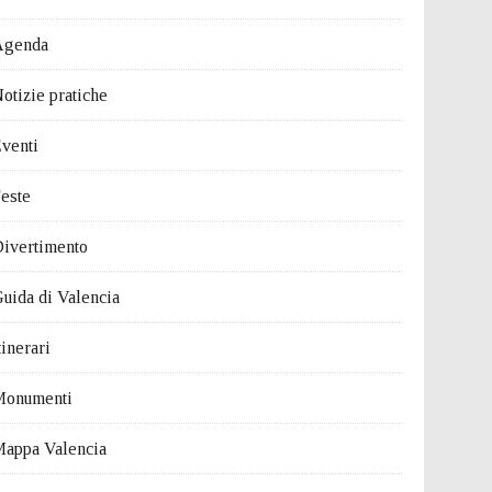
Agenda
otizie pratiche
venti
este
ivertimento
uida di Valencia
tinerari
Monumenti
appa Valencia