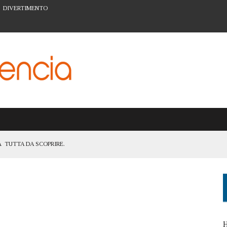
DIVERTIMENTO
 TUTTA DA SCOPRIRE.
TANZA DI ESSERE UNA CITTÀ ACCESSIBILE A TUTTI
ATTIVITÀ PER LA PREVENZIONE A VALENCIA
ARTE URBANA DEL BARRIO DEL CARMEN
I FIGLI: IL SISTEMA SCOLASTICO