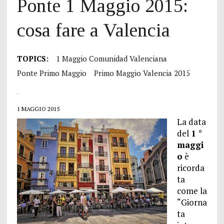
Ponte 1 Maggio 2015:
cosa fare a Valencia
TOPICS:
1 Maggio Comunidad Valenciana
Ponte Primo Maggio
Primo Maggio Valencia 2015
1 MAGGIO 2015
La data
del
1 °
maggi
o
è
ricorda
ta
come la
“Giorna
ta