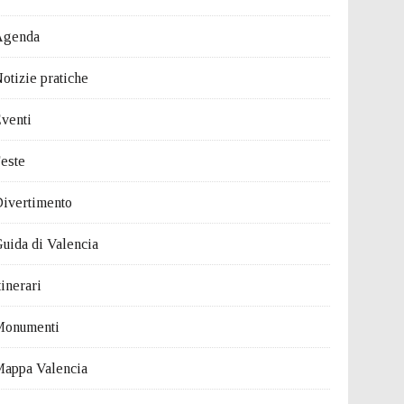
Agenda
otizie pratiche
venti
este
ivertimento
uida di Valencia
tinerari
Monumenti
appa Valencia