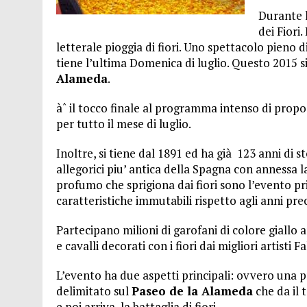
26 LUGLIO 2016
|
VALENCIA FILMOTECA D’ESTIU – 2016
Durante l
dei Fiori
8 GENNAIO 2023
|
VIVERE A VALENCIA: LA GUIDA PRATICA
letterale pioggia di fiori. Uno spettacolo pieno di 
tiene l’ultima Domenica di luglio. Questo 2015 s
Alameda
.
àˆ il tocco finale al programma intenso di propos
per tutto il mese di luglio.
Inoltre, si tiene dal 1891 ed ha già 123 anni di stor
allegorici piu’ antica della Spagna con annessa la
profumo che sprigiona dai fiori sono l’evento pr
caratteristiche immutabili rispetto agli anni pre
Partecipano milioni di garofani di colore giallo a
e cavalli decorati con i fiori dai migliori artisti Fal
L’evento ha due aspetti principali: ovvero una pr
delimitato sul
Paseo de la Alameda
che da il 
e poi arriva la battaglia di fiori.