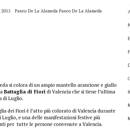
 EVENTI DA NON PERDERE
ATTIVITÀ PROPOSTE DALL’OCEANOGRÀ FIC
o 2015
Paseo De La Alameda Paseo De La Alameda
STICI DA VISITARE
N
VEGETALE
E
 IN MODO EFFICACE
I PER FARE VOLONTARIATO A VALENCIA
F
Ù OFFERTA DI LAVORO PER ITALIANI
D
I VIVERE A VALENCIA
A PER IL TUO TIROCINIO ALL’ESTERO
G
da si colora di un ampio mantello arancione e giallo
DA E FRANCIA. NICOLETTA E IL SOGNO DI VIVERE IN SPAGNA.
la
Battaglia di Fiori
di Valencia che si tiene l’ultima
I
FALLAS 2017
 di Luglio.
lia dei Fiori è l’atto più colorato di Valencia durante
di Luglio, e una delle manifestazioni festive più
M
nti per tutte le persone convenute a Valencia.