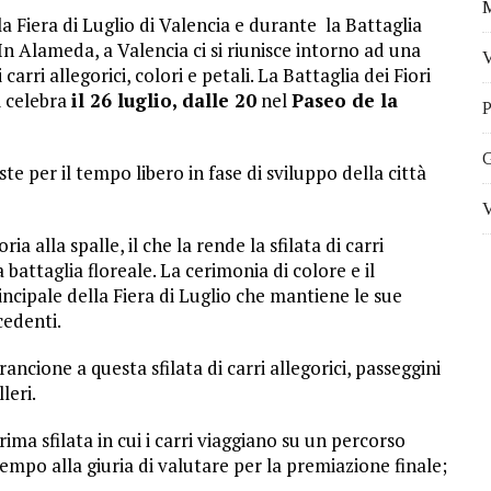
M
a Fiera di Luglio di Valencia e durante la Battaglia
. In Alameda, a Valencia ci si riunisce intorno ad una
V
carri allegorici, colori e petali. La Battaglia dei Fiori
i celebra
il 26 luglio, dalle 20
nel
Paseo de la
P
G
te per il tempo libero in fase di sviluppo della città
V
ia alla spalle, il che la rende la sfilata di carri
 battaglia floreale. La cerimonia di colore e il
incipale della Fiera di Luglio che mantiene le sue
cedenti.
rancione a questa sfilata di carri allegorici, passeggini
leri.
ima sfilata in cui i carri viaggiano su un percorso
tempo alla giuria di valutare per la premiazione finale;